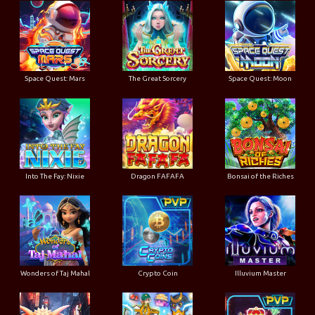
Space Quest: Mars
The Great Sorcery
Space Quest: Moon
Into The Fay: Nixie
Dragon FAFAFA
Bonsai of the Riches
Wonders of Taj Mahal
Crypto Coin
Illuvium Master