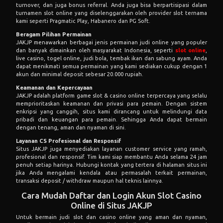
turnover, dan juga bonus referral. Anda juga bisa berpartisipasi dalam
turnamen slot online yang diselenggarakan oleh provider slot ternama
kami seperti Pragmatic Play, Habanero dan PG Soft.
Beragam Pilihan Permainan
JAKJP menawarkan berbagai jenis permainan judi online yang populer
dan banyak dimainkan oleh masyarakat Indonesia, seperti
slot online
,
live casino, togel online, judi bola, tembak ikan dan sabung ayam. Anda
dapat menikmati semua permainan yang kami sediakan cukup dengan 1
akun dan minimal deposit sebesar 20.000 rupiah.
Keamanan dan Kepercayaan
JAKJP adalah platform game slot & casino online terpercaya yang selalu
memprioritaskan keamanan dan privasi para pemain. Dengan sistem
enkripsi yang canggih, situs kami dirancang untuk melindungi data
pribadi dan keuangan para pemain. Sehingga Anda dapat bermain
dengan tenang, aman dan nyaman di sini.
Layanan CS Profesional dan Responsif
Situs JAKJP juga menyediakan layanan customer service yang ramah,
profesional dan responsif. Tim kami siap membantu Anda selama 24 jam
penuh setiap harinya. Hubungi kontak yang tertera di halaman situs ini
jika Anda mengalami kendala atau permasalah terkait permainan,
transaksi deposit / withdraw maupun hal teknis lainnya.
Cara Mudah Daftar dan Login Akun Slot Casino
Online di Situs JAKJP
Untuk bermain judi slot dan casino online yang aman dan nyaman,