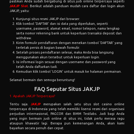
pastikan Anda sudah bergabung di situs judi online terpercaya seperti
JAKJP Slot
. Berikut adalah panduan mudah cara daftar dan login akun
JAKJP, yaitu:
Kunjungi situs resmi JAKJP dari browser.
Klik tombol 'DAFTAR' dan isi data yang diperlukan, seperti
username, password, alamat email, nomor telepon, nama lengkap
serta nomor rekening bank untuk keperluan transaksi deposit dan
withdraw.
Kirim formulir pendaftaran dengan menekan tombol 'DAFTAR' yang
terletak persis di bagian bawah formulir.
Setelah proses pendaftaran selesai, maka Anda bisa langsung
menggunakan akun tersebut untuk keperluan login.
Isi informasi login sesuai dengan username dan password yang
telah Anda daftarkan tadi.
Kemudian klik tombol 'LOGIN' untuk masuk ke halaman permainan.
Selamat bermain dan semoga beruntung!
FAQ Seputar Situs JAKJP
1. Apakah JAKJP Terpercaya?
Tentu saja.
JAKJP
merupakan salah satu situs slot casino online
terpercaya di Indonesia yang telah memiliki lisensi resmi dari organisasi
perjudian internasional, PAGCOR dan BMM Testlabs. Jadi bagi Anda
yang ingin bermain judi online di situs ini, tidak perlu merasa ragu
ataupun khawatir lagi. Berapa pun kemenangan Anda, akan kami
bayarkan secara penuh dan cepat.