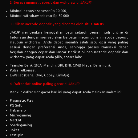
2. Berapa minimal deposit dan withdraw di JAKJP?
Minimal deposit sebesar Rp 20.000,-
Minimal withdraw sebesar Rp 50.000,-
3. Pilihan metode deposit yang diterima oleh situs JAKJP?
JAKJP memberikan kemudahan bagi seluruh pemain judi online di
Indonesia dengan menyediakan berbagai macam plihan metode deposit
maupun withdraw. Anda dapat memilih salah satu opsi yang paling
sesuai dengan preferensi Anda, sehingga proses transaksi dapat
berjalan dengan cepat dan lancar. Berikut pilihan metode deposit dan
withdraw yang dapat Anda pilih, antara lain:
Transfer Bank (BCA, Mandiri, BRI, BNI, CIMB Niaga, Danamon).
Pulsa Telkomsel.
E-Wallet (Dana, Ovo, Gopay, LinkAja).
4. Daftar slot online paling gacor di JAKJP?
Berikut daftar slot gacor hari ini yang dapat Anda mainkan malam ini:
Pragmatic Play
PG Soft
Habanero
Microgaming
NetEnt
Spadegaming
Joker
FastSpin