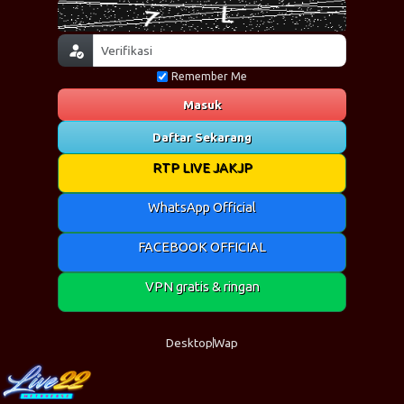
Remember Me
Masuk
Daftar Sekarang
RTP LIVE JAKJP
WhatsApp Official
FACEBOOK OFFICIAL
VPN gratis & ringan
Desktop
Wap