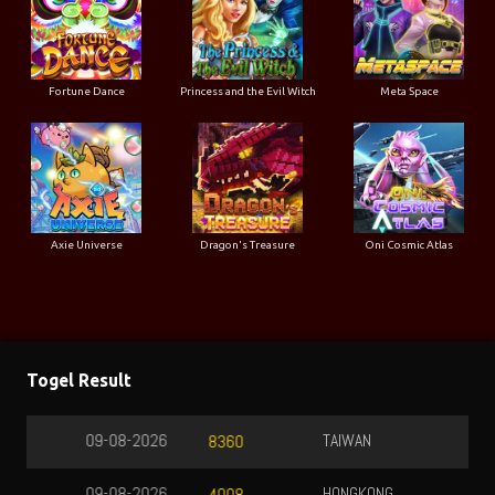
Fortune Dance
Princess and the Evil Witch
Meta Space
Axie Universe
Dragon's Treasure
Oni Cosmic Atlas
Togel Result
TAIWAN
08-08-2026
4329
HONGKONG
08-08-2026
2797